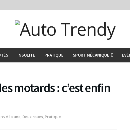
UTÉS
INSOLITE
PRATIQUE
SPORT MÉCANIQUE
EVÉ
des motards : c’est enfin
ans
A la une
,
Deux roues
,
Pratique