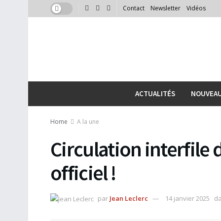
Contact
Newsletter
Vidéos
ACTUALITÉS
NOUVEA
Home
A la une
Circulation interfile 
officiel !
par
Jean Leclerc
14 janvier 2025
d