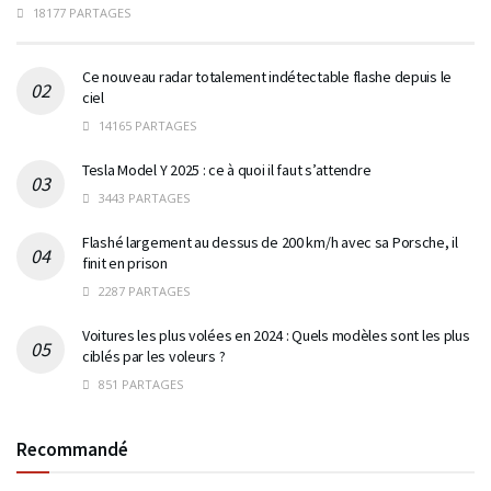
18177 PARTAGES
Ce nouveau radar totalement indétectable flashe depuis le
ciel
14165 PARTAGES
Tesla Model Y 2025 : ce à quoi il faut s’attendre
3443 PARTAGES
Flashé largement au dessus de 200 km/h avec sa Porsche, il
finit en prison
2287 PARTAGES
Voitures les plus volées en 2024 : Quels modèles sont les plus
ciblés par les voleurs ?
851 PARTAGES
Recommandé