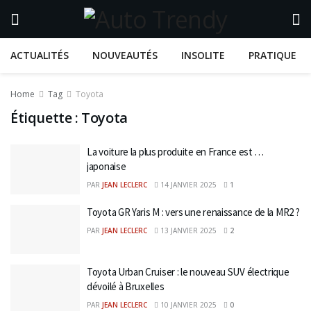
ACTUALITÉS
NOUVEAUTÉS
INSOLITE
PRATIQUE
Home
Tag
Toyota
Étiquette :
Toyota
La voiture la plus produite en France est …
japonaise
PAR
JEAN LECLERC
14 JANVIER 2025
1
Toyota GR Yaris M : vers une renaissance de la MR2 ?
PAR
JEAN LECLERC
13 JANVIER 2025
2
Toyota Urban Cruiser : le nouveau SUV électrique
dévoilé à Bruxelles
PAR
JEAN LECLERC
10 JANVIER 2025
0